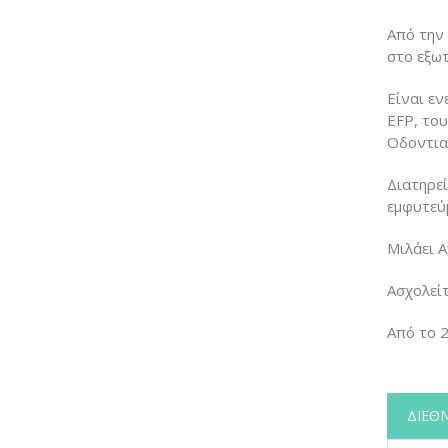
Από την
στο εξωτ
Είναι ε
EFP, το
Οδοντια
Διατηρεί
εμφυτεύ
Μιλάει Α
Ασχολείτ
Από το 
ΔΙΕΘΝ