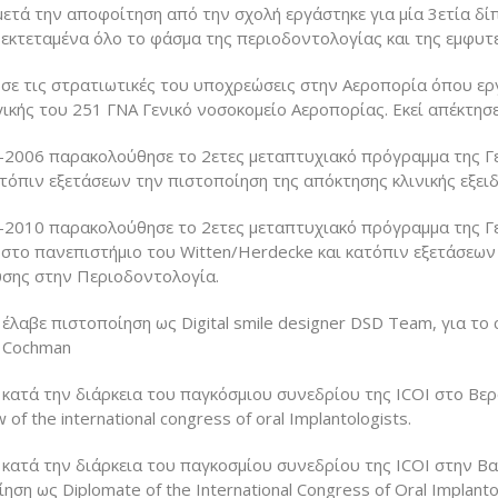
ετά την αποφοίτηση από την σχολή εργάστηκε για μία 3ετία δί
 εκτεταμένα όλο το φάσμα της περιοδοντολογίας και της εμφυτ
σε τις στρατιωτικές του υποχρεώσεις στην Αεροπορία όπου ε
ικής του 251 ΓΝΑ Γενικό νοσοκομείο Αεροπορίας. Εκεί απέκτησε
-2006 παρακολούθησε το 2ετες μεταπτυχιακό πρόγραμμα της Γε
τόπιν εξετάσεων την πιστοποίηση της απόκτησης κλινικής εξει
-2010 παρακολούθησε το 2ετες μεταπτυχιακό πρόγραμμα της Γε
στο πανεπιστήμιο του Witten/Herdecke και κατόπιν εξετάσεων 
υσης στην Περιοδοντολογία.
έλαβε πιστοποίηση ως Digital smile designer DSD Team, για το co
n Cochman
κατά την διάρκεια του παγκόσμιου συνεδρίου της ICOI στο Βερ
 of the international congress of oral Implantologists.
κατά την διάρκεια του παγκοσμίου συνεδρίου της ICOI στην Βα
ηση ως Diplomate of the International Congress of Oral Implanto