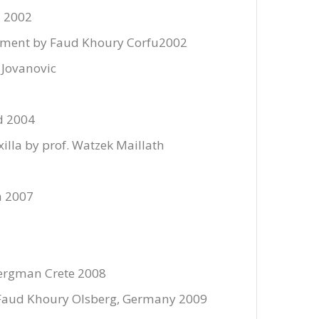
u 2002
gement by Faud Khoury Corfu2002
 Jovanovic
d 2004
illa by prof. Watzek Maillath
a 2007
Bergman Crete 2008
 Faud Khoury Olsberg, Germany 2009