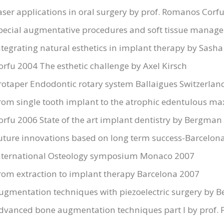
aser applications in oral surgery by prof. Romanos Corf
pecial augmentative procedures and soft tissue mana
ntegrating natural esthetics in implant therapy by Sasha
orfu 2004 The esthetic challenge by Axel Kirsch
rotaper Endodontic rotary system Ballaigues Switzerlan
rom single tooth implant to the atrophic edentulous max
orfu 2006 State of the art implant dentistry by Bergman
uture innovations based on long term success-Barcelon
nternational Osteology symposium Monaco 2007
rom extraction to implant therapy Barcelona 2007
ugmentation techniques with piezoelectric surgery by 
dvanced bone augmentation techniques part I by prof.