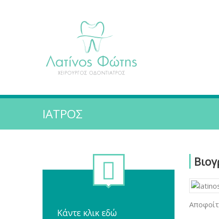
ΙΑΤΡΌΣ
Βιογ
Αποφοίτ
Κάντε κλικ εδώ