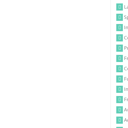
L
S
I
C
P
F
C
F
I
F
A
A