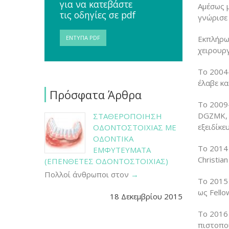
για να κατεβάστε
Αμέσως μ
τις οδηγίες σε pdf
γνώρισε
ΈΝΤΥΠΑ PDF
Εκπλήρω
χειρουργ
Το 2004
έλαβε κα
Πρόσφατα Άρθρα
Το 2009
DGZMK, 
ΣΤΑΘΕΡΟΠΟΊΗΣΗ
εξειδίκε
ΟΔΟΝΤΟΣΤΟΙΧΊΑΣ ΜΕ
ΟΔΟΝΤΙΚΆ
To 2014 
ΕΜΦΥΤΕΎΜΑΤΑ
Christia
(ΕΠΈΝΘΕΤΕΣ ΟΔΟΝΤΟΣΤΟΙΧΊΑΣ)
Πολλοί άνθρωποι στον
Το 2015 
ως Fellow
18 Δεκεμβρίου 2015
To 2016 
πιστοποί