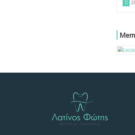
2
Memb